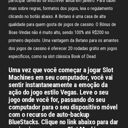
participar deverão se inscrever ainda em janeiro. Para saber
mais sobre regras, formatos dos jogos, leia o regulamento
clicando no botão abaixo. A Betano é uma casa de alta
qualidade para quem gosta de jogos de cassino. O Bônus de
Boas-Vindas não é muito alto, sendo 100% até R$200 no
primeiro depósito. Uma vantagem da Betano para os amantes
dos jogos de cassino é oferecer 20 rodadas grátis em jogos
específicos, como na slot clássica Book of Dead.
Uma vez que você começar a jogar Slot
Machines em seu computador, você vai
sentir instantaneamente a emoção da
ação do jogo estilo Vegas. Leve o seu
jogo onde você for, passando do seu
computador para o seu dispositivo móvel
com o recurso de auto-backup
BlueStacks. Clique no link abaixo para dar