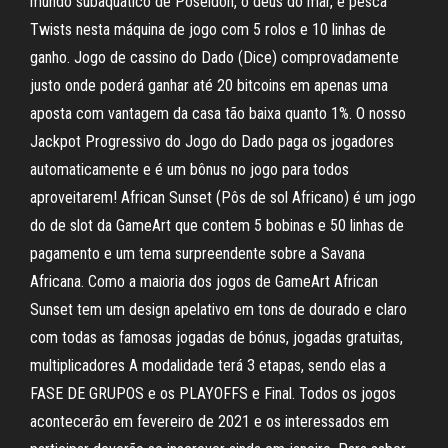
mundo subaquático de Poseidon, o deus do mar, e pesca
Twists nesta máquina de jogo com 5 rolos e 10 linhas de
ganho. Jogo de cassino do Dado (Dice) comprovadamente
justo onde poderá ganhar até 20 bitcoins em apenas uma
aposta com vantagem da casa tão baixa quanto 1%. O nosso
Jackpot Progressivo do Jogo do Dado paga os jogadores
automaticamente e é um bônus no jogo para todos
aproveitarem! African Sunset (Pôs de sol Africano) é um jogo
do de slot da GameArt que contem 5 bobinas e 50 linhas de
pagamento e um tema surpreendente sobre a Savana
Africana. Como a maioria dos jogos de GameArt African
Sunset tem um design apelativo em tons de dourado e claro
com todas as famosas jogadas de bónus, jogadas gratuitas,
multiplicadores A modalidade terá 3 etapas, sendo elas a
FASE DE GRUPOS e os PLAYOFFS e Final. Todos os jogos
acontecerão em fevereiro de 2021 e os interessados em