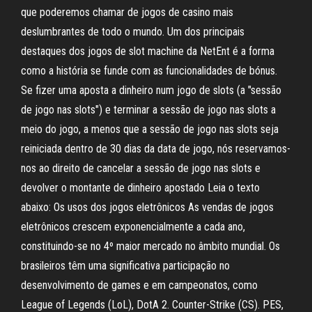
que poderemos chamar de jogos de casino mais
deslumbrantes de todo o mundo. Um dos principais
destaques dos jogos de slot machine da NetEnt é a forma
como a história se funde com as funcionalidades de bónus.
Se fizer uma aposta a dinheiro num jogo de slots (a "sessão
de jogo nas slots") e terminar a sessão de jogo nas slots a
meio do jogo, a menos que a sessão de jogo nas slots seja
reiniciada dentro de 30 dias da data de jogo, nós reservamos-
nos ao direito de cancelar a sessão de jogo nas slots e
devolver o montante de dinheiro apostado Leia o texto
abaixo: Os usos dos jogos eletrônicos As vendas de jogos
eletrônicos crescem exponencialmente a cada ano,
constituindo-se no 4º maior mercado no âmbito mundial. Os
brasileiros têm uma significativa participação no
desenvolvimento de games e em campeonatos, como
League of Legends (LoL), DotA 2. Counter-Strike (CS). PES,