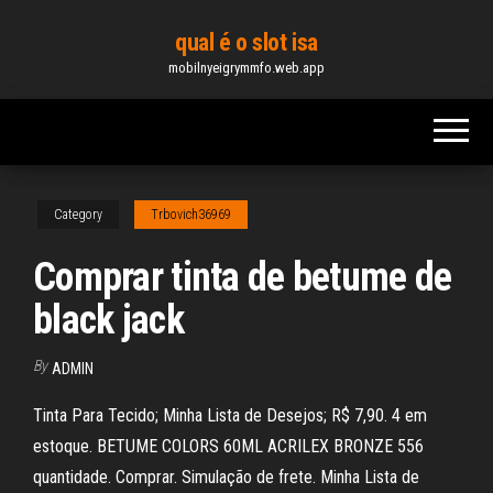
Skip
qual é o slot isa
to
mobilnyeigrymmfo.web.app
the
content
Category
Trbovich36969
Comprar tinta de betume de
black jack
By
ADMIN
Tinta Para Tecido; Minha Lista de Desejos; R$ 7,90. 4 em
estoque. BETUME COLORS 60ML ACRILEX BRONZE 556
quantidade. Comprar. Simulação de frete. Minha Lista de