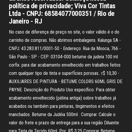
política de privacidade; Viva Cor Tintas
Ltda - CNPJ: 68584077000351 / Rio de
Janeiro - RJ
No caso de diferença de preço no site, o valor válido é o do
carrinho de compras. Não abrimos embalagens. Kalunga SA -
CNPJ: 43.283.811/0001-50 - Endereço: Rua da Mooca, 766 -
São Paulo - SP - CEP: 03104-000 betume da judeia 100 ml
corfix. para dar acabamento envelhecido em trabalhos feitos
com qualquer tipo de tinta e superfÍcies porosas.. r$ 10,30 -
AUXILIARES DE PINTURA - BETUME COLORS 60ML GRIS DE
PAYNE. Descrição do Produto Uso específico: Para obter
acabamento envelhecido (pátina antiga) sobre trabalhos já
acabados ou também para pinturas, tingimentos e efeitos
manchados. Betume da Judéia 500ml . Comprar. Calcule o
valor do frete e prazo de entrega para a sua região Diluente
para Tinta de Tecido 60ml. Por: R$ 3,25 Comprar Betume