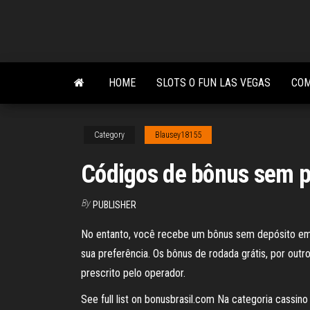
Skip
to
the
content
HOME
SLOTS O FUN LAS VEGAS
COM
Category
Blausey18155
Códigos de bônus sem p
By
PUBLISHER
No entanto, você recebe um bônus sem depósito em 
sua preferência. Os bônus de rodada grátis, por ou
prescrito pelo operador.
See full list on bonusbrasil.com Na categoria cassi