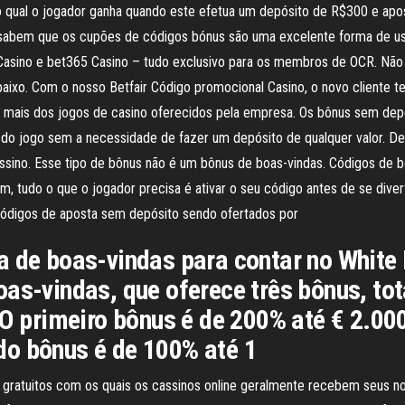
 qual o jogador ganha quando este efetua um depósito de R$300 e apos
s sabem que os cupões de códigos bónus são uma excelente forma de us
 Casino e bet365 Casino – tudo exclusivo para os membros de OCR. Nã
aixo. Com o nosso Betfair Código promocional Casino, o novo cliente 
to mais dos jogos de casino oferecidos pela empresa. Os bônus sem depó
o jogo sem a necessidade de fazer um depósito de qualquer valor. Des
cassino. Esse tipo de bônus não é um bônus de boas-vindas. Códigos de
, tudo o que o jogador precisa é ativar o seu código antes de se diver
códigos de aposta sem depósito sendo ofertados por
a de boas-vindas para contar no White
oas-vindas, que oferece três bônus, to
 O primeiro bônus é de 200% até € 2.000
do bônus é de 100% até 1
gratuitos com os quais os cassinos online geralmente recebem seus 