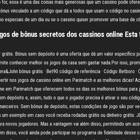
 for, essa é uma das coisas mais generosas que um cassino pode ofere
ônus vinculado a um código que dá a todos que usam o código no casi
mo especiais de um dia ou se o cassino quiser promover uma base de c
gos de bônus secretos dos cassinos online Esta 
grátis. Bônus sem depósito é uma oferta que dá um valor específico pa
permite conhecer melhor os jogos da casa sem gastar nada.Por isso, p
&John bônus grátis · Bet90 código de referência · Código Betboro · C
ertir nos jogos de cassino online em Parimatch e as melhores dicas! 
ine em Parimatch que oferecem todos os dias os melhores bônus para j
 depósito e, assim, tudo o que o jogador precisa é ativar o seu código
financeiros. Sem bônus de depósito, estas condições de jogo são por v
s um exemplo em caso você receba rodadas grátis ou dinheiro grátis. 
ra novos jogadores. Mas a vantagem vai além disso, permitindo um ac
m disso, você ainda pode participar no programa de fidelidade desse 